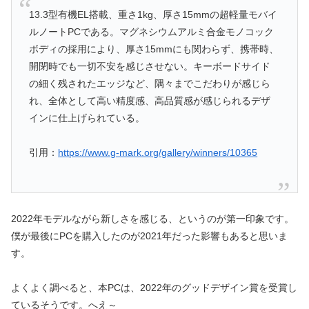
13.3型有機EL搭載、重さ1kg、厚さ15mmの超軽量モバイ
ルノートPCである。マグネシウムアルミ合金モノコック
ボディの採用により、厚さ15mmにも関わらず、携帯時、
開閉時でも一切不安を感じさせない。キーボードサイド
の細く残されたエッジなど、隅々までこだわりが感じら
れ、全体として高い精度感、高品質感が感じられるデザ
インに仕上げられている。
引用：
https://www.g-mark.org/gallery/winners/10365
2022年モデルながら新しさを感じる、というのが第一印象です。
僕が最後にPCを購入したのが2021年だった影響もあると思いま
す。
よくよく調べると、本PCは、2022年のグッドデザイン賞を受賞し
ているそうです。へえ～