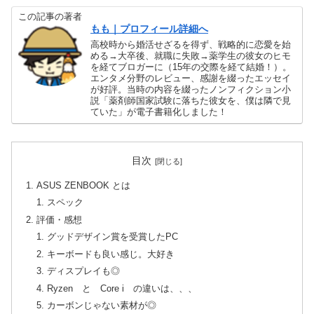
この記事の著者
もも｜プロフィール詳細へ
高校時から婚活せざるを得ず、戦略的に恋愛を始
める→大卒後、就職に失敗→薬学生の彼女のヒモ
を経てブロガーに（15年の交際を経て結婚！）。
エンタメ分野のレビュー、感謝を綴ったエッセイ
が好評。当時の内容を綴ったノンフィクション小
説「薬剤師国家試験に落ちた彼女を、僕は隣で見
ていた」が電子書籍化しました！
目次
ASUS ZENBOOK とは
スペック
評価・感想
グッドデザイン賞を受賞したPC
キーボードも良い感じ。大好き
ディスプレイも◎
Ryzen と Core i の違いは、、、
カーボンじゃない素材が◎