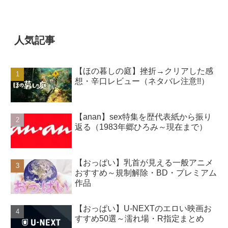
人気記事
【ほの暮しの庭】挫折→クリアした感
想・辛口レビュー（ネタバレ注意!!）
【anan】sex特集を歴代表紙から振り
返る（1983年郷ひろみ～現在まで）
【おっぱい】乳首が見える一般アニメ
おすすめ～規制解除・BD・プレミアム
作品
【おっぱい】U-NEXTのエロい映画お
すすめ50選～濡れ場・R指定まとめ