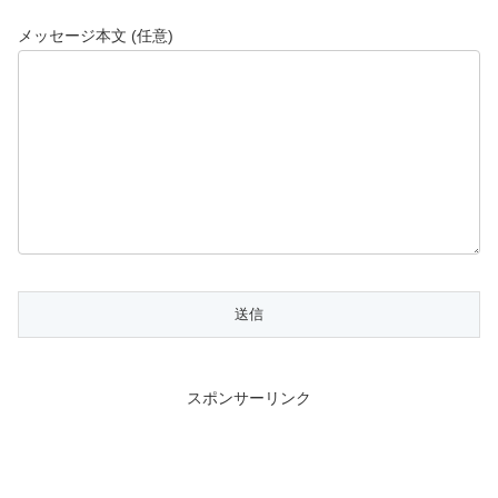
メッセージ本文 (任意)
スポンサーリンク