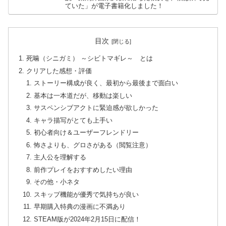
ていた」が電子書籍化しました！
目次
死噛（シニガミ） ～シビトマギレ～ とは
クリアした感想・評価
ストーリー構成が良く、最初から最後まで面白い
基本は一本道だが、移動は楽しい
サスペンシブアクトに緊迫感が欲しかった
キャラ描写がとても上手い
初心者向け＆ユーザーフレンドリー
怖さよりも、グロさがある（閲覧注意）
主人公を理解する
前作プレイをおすすめしたい理由
その他・小ネタ
スキップ機能が優秀で気持ちが良い
早期購入特典の漫画に不満あり
STEAM版が2024年2月15日に配信！