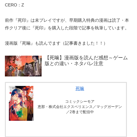
CERO：Z
前作『死印』は未プレイですが、早期購入特典の漫画は読了・本
作クリア後に『死印』を購入した段階で記事を執筆しています。
漫画版『死噛』も読んでます（記事書きました！！）
【死噛】漫画版を読んだ感想～ゲーム
版との違い・ネタバレ注意
死噛
コミックシーモア
恵那・株式会社エクスペリエンス／マッグガーデン
／2巻まで配信中
無料立ち読みはこちら