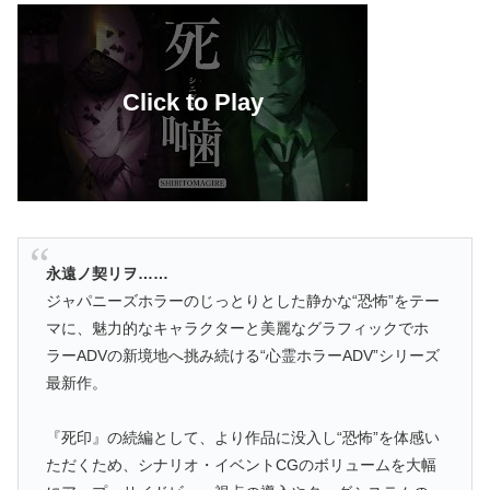
永遠ノ契リヲ……
ジャパニーズホラーのじっとりとした静かな“恐怖”をテー
マに、魅力的なキャラクターと美麗なグラフィックでホ
ラーADVの新境地へ挑み続ける“心霊ホラーADV”シリーズ
最新作。
『死印』の続編として、より作品に没入し“恐怖”を体感い
ただくため、シナリオ・イベントCGのボリュームを大幅