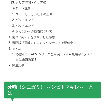
クリア時間・クリア後
ネタバレ注意！！
ストーリーとシビトの正体
グッドエンド
バッドエンド
おっぱいへの執着について
前作『死印』をクリアした感想
漫画版『死噛』もコミックシーモアで配信中
まとめ
心霊ホラーADV シリーズ全集 死印×NG×死噛が６月２０
日に発売決定！
関連記事
死噛（シニガミ） ～シビトマギレ～ と
は