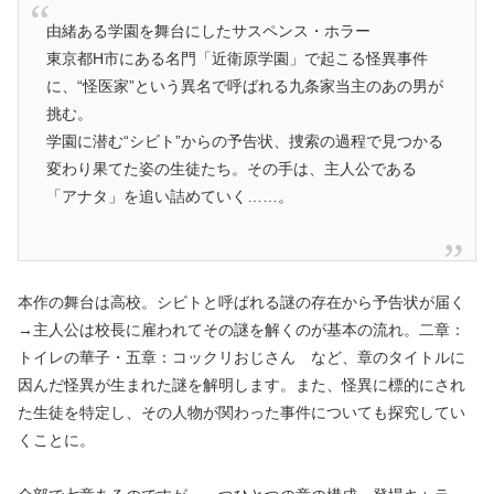
由緒ある学園を舞台にしたサスペンス・ホラー
東京都H市にある名門「近衛原学園」で起こる怪異事件
に、“怪医家”という異名で呼ばれる九条家当主のあの男が
挑む。
学園に潜む“シビト”からの予告状、捜索の過程で見つかる
変わり果てた姿の生徒たち。その手は、主人公である
「アナタ」を追い詰めていく……。
本作の舞台は高校。シビトと呼ばれる謎の存在から予告状が届く
→主人公は校長に雇われてその謎を解くのが基本の流れ。二章：
トイレの華子・五章：コックリおじさん など、章のタイトルに
因んだ怪異が生まれた謎を解明します。また、怪異に標的にされ
た生徒を特定し、その人物が関わった事件についても探究してい
くことに。