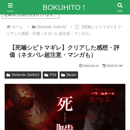
「僕の人生、変な人ばっかり！」～エンタメ情報レビューサイト
BOKUHITO！
menu
検索
記事内に広告が含まれています。
ホーム
Nintendo Switch2
【死噛シビトマギレ】ク
リアした感想・評価（ネタバレ超注意・マンガも）
【死噛シビトマギレ】クリアした感想・評
価（ネタバレ超注意・マンガも）
2024.04.11
2026.07.08
Nintendo Switch2
PS4
Steam