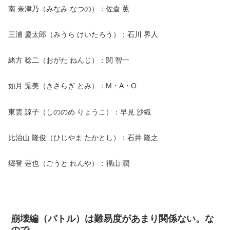
南 奈津乃（みなみ なつの）：佐倉 薫
三浦 慶太郎（みうら けいたろう）：石川 界人
緒方 稔二（おがた ねんじ）：関 智一
如月 兎美（きさらぎ とみ）：M・A・O
東雲 諒子（しののめ りょうこ）：早見 沙織
比治山 隆俊（ひじやま たかとし）：石井 隆之
郷登 蓮也（ごうと れんや）：福山 潤
崩壊編（バトル）は難易度があまり関係ない。な