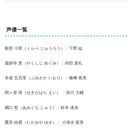
声優一覧
鞍部 十郎（くらべ じゅうろう）：下野 紘
薬師寺 恵（やくしじ めぐみ）：内田 真礼
冬坂 五百里（ふゆさか いおり）：種﨑 敦美
関ヶ原 瑛（せきがはら えい） ：浪川 大輔
綱口 愁（あみぐち しゅう）：鈴木 達央
鷹宮 由貴（たかみや ゆき）：.小清水 亜美