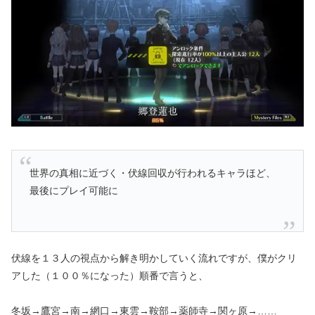
世界の真相に近づく・伏線回収が行われるキャラほど、
最後にプレイ可能に
伏線を１３人の視点から解き明かしていく流れですが、僕がクリ
アした（１００％になった）順番で言うと、
冬坂→鷹宮→南→網口→東雲→鞍部→薬師寺→関ヶ原→……