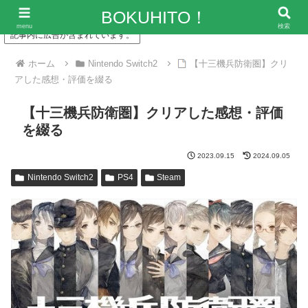
「僕の人生、変な人ばっかり！」～エンタメ情報レビューサイト
BOKUHITO！
menu
検索
記事内に広告が含まれています。
ホーム
Nintendo Switch2
【十三機兵防衛圏】クリ
アした感想・評価を綴る
【十三機兵防衛圏】クリアした感想・評価
を綴る
2023.09.15
2024.09.05
Nintendo Switch2
PS4
Steam