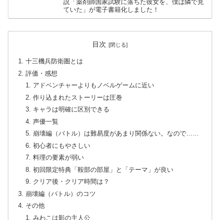
説「薬剤師国家試験に落ちた彼女を、僕は隣で見
ていた」が電子書籍化しました！
目次
十三機兵防衛圏とは
評価・感想
アドベンチャーよりもノベルゲームに近い
作り込まれたストーリーは圧巻
キャラは明確に区別できる
声優一覧
崩壊編（バトル）は難易度があまり関係ない。なので……
初心者にもやさしい
料理の要素が弱い
初回限定特典「鞍部の部屋」と「テーマ」が良い
クリア後・クリア時間は？
崩壊編（バトル）のコツ
その他
みわこは影の主人公