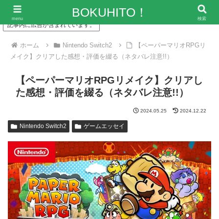
「僕の人生、変な人ばっかり！」～エンタメ情報レビューサイト
BOKUHITO！
menu
検索
記事内に広告が含まれています。
ホーム
Nintendo Switch2
【ペーパーマリオRPGリ
メイク】クリアした感想・評価を綴る（ネタバレ注意!!）
【ペーパーマリオRPGリメイク】クリアし
た感想・評価を綴る（ネタバレ注意!!）
2024.05.25
2024.12.22
Nintendo Switch2
ゲームエッセイ