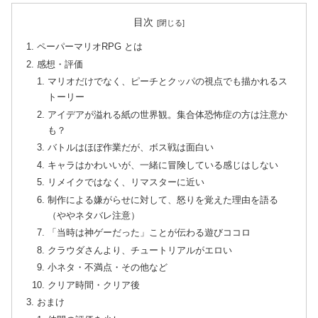
目次
ペーパーマリオRPG とは
感想・評価
マリオだけでなく、ピーチとクッパの視点でも描かれるス
トーリー
アイデアが溢れる紙の世界観。集合体恐怖症の方は注意か
も？
バトルはほぼ作業だが、ボス戦は面白い
キャラはかわいいが、一緒に冒険している感じはしない
リメイクではなく、リマスターに近い
制作による嫌がらせに対して、怒りを覚えた理由を語る
（ややネタバレ注意）
「当時は神ゲーだった」ことが伝わる遊びココロ
クラウダさんより、チュートリアルがエロい
小ネタ・不満点・その他など
クリア時間・クリア後
おまけ