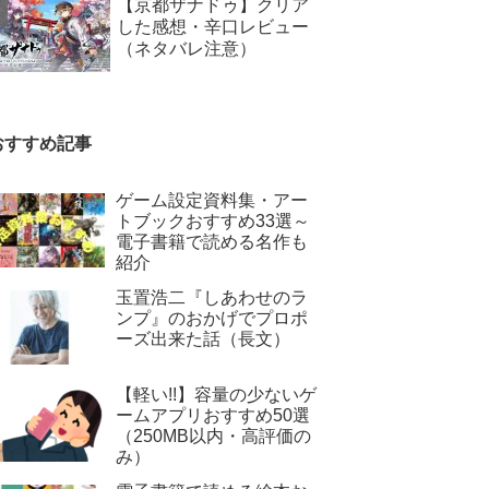
【京都ザナドゥ】クリア
した感想・辛口レビュー
（ネタバレ注意）
おすすめ記事
ゲーム設定資料集・アー
トブックおすすめ33選～
電子書籍で読める名作も
紹介
玉置浩二『しあわせのラ
ンプ』のおかげでプロポ
ーズ出来た話（長文）
【軽い!!】容量の少ないゲ
ームアプリおすすめ50選
（250MB以内・高評価の
み）