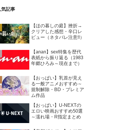
人気記事
【ほの暮しの庭】挫折→
クリアした感想・辛口レ
ビュー（ネタバレ注意!!）
【anan】sex特集を歴代
表紙から振り返る（1983
年郷ひろみ～現在まで）
【おっぱい】乳首が見え
る一般アニメおすすめ～
規制解除・BD・プレミア
ム作品
【おっぱい】U-NEXTの
エロい映画おすすめ50選
～濡れ場・R指定まとめ