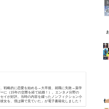
ず、戦略的に恋愛を始める→大卒後、就職に失敗→薬学
ーに（15年の交際を経て結婚！）。エンタメ分野の
ッセイが好評。当時の内容を綴ったノンフィクション小
た彼女を、僕は隣で見ていた」が電子書籍化しました！