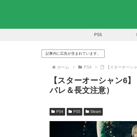
PS5
記事内に広告が含まれています。
ホーム
PS4
【スターオーシャ
【スターオーシャン6】
バレ＆長文注意）
PS4
PS5
Steam