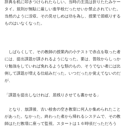
辞典を机に叩きつけられたらしい。当時の主流は折りたたみケー
タイ。規則が無駄に厳しい進学校だったせいか禁止されていた。
当然のように没収。その見せしめは功を為し、授業で居眠りする
ものはいなくなった。
しばらくして。その教師の授業内の小テストで赤点を取った者
には、提出課題が課されるようになった。要は、普段からしっか
り勉強をしていれば免れるような類のもの。そうでない者には比
例して課題が増える仕組みだった。いつだったか覚えてないのだ
が、
「課題を提出しなければ、居残りさせても書かせる」
となり、放課後、古い校舎の空き教室に何人か集められたこと
があった。なかった。終わった者から帰れるシステムで、その教
師はただ教壇に座って監視。スタートは１６時頃だっただろう