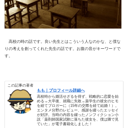
高校の時の話です。良い先生とはこういう人なのかな、と僕な
りの考えを創ってくれた先生の話です。お腹の音がキーワードで
す。
この記事の著者
もも｜プロフィール詳細へ
高校時から婚活せざるを得ず、戦略的に恋愛を始
める→大卒後、就職に失敗→薬学生の彼女のヒモ
を経てブロガーに（15年の交際を経て結婚！）。
エンタメ分野のレビュー、感謝を綴ったエッセイ
が好評。当時の内容を綴ったノンフィクション小
説「薬剤師国家試験に落ちた彼女を、僕は隣で見
ていた」が電子書籍化しました！