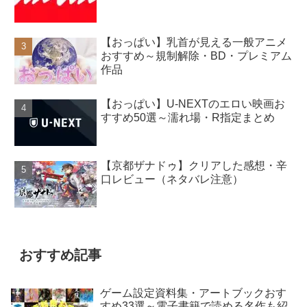
【おっぱい】乳首が見える一般アニメ
おすすめ～規制解除・BD・プレミアム
作品
【おっぱい】U-NEXTのエロい映画お
すすめ50選～濡れ場・R指定まとめ
【京都ザナドゥ】クリアした感想・辛
口レビュー（ネタバレ注意）
おすすめ記事
ゲーム設定資料集・アートブックおす
すめ33選～電子書籍で読める名作も紹