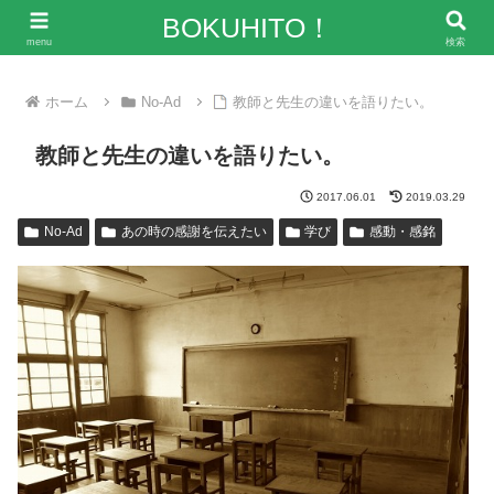
「僕の人生、変な人ばっかり！」～エンタメ情報レビューサイト
BOKUHITO！
menu
検索
ホーム
No-Ad
教師と先生の違いを語りたい。
教師と先生の違いを語りたい。
2017.06.01
2019.03.29
No-Ad
あの時の感謝を伝えたい
学び
感動・感銘