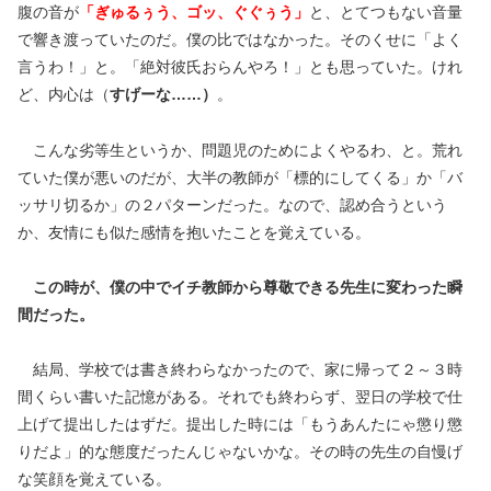
腹の音が
「ぎゅるぅう、ゴッ、ぐぐぅう」
と、とてつもない音量
で響き渡っていたのだ。僕の比ではなかった。そのくせに「よく
言うわ！」と。「絶対彼氏おらんやろ！」とも思っていた。けれ
ど、内心は（
すげーな……）
。
こんな劣等生というか、問題児のためによくやるわ、と。荒れ
ていた僕が悪いのだが、大半の教師が「標的にしてくる」か「バ
ッサリ切るか」の２パターンだった。なので、認め合うという
か、友情にも似た感情を抱いたことを覚えている。
この時が、僕の中でイチ教師から尊敬できる先生に変わった瞬
間だった。
結局、学校では書き終わらなかったので、家に帰って２～３時
間くらい書いた記憶がある。それでも終わらず、翌日の学校で仕
上げて提出したはずだ。提出した時には「もうあんたにゃ懲り懲
りだよ」的な態度だったんじゃないかな。その時の先生の自慢げ
な笑顔を覚えている。