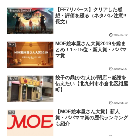
【FF7リバース】クリアした感
Nintendo Switch2
想・評価を綴る（ネタバレ注意!!
長文）
2024.04.12
MOE絵本屋さん大賞2019を総ま
学び
とめ！1～15位・新人賞・パパマ
マ賞
2020.02.27
餃子の鼎(かなえ)が閉店～感謝を
No-Ad
伝えたい【北九州市小倉北区紺屋
町】
2022.06.19
【MOE絵本屋さん大賞】新人
学び
賞・パパママ賞の歴代ランキング
も紹介