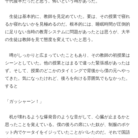
十代後半だったと思う。怖いという噂があった。
生徒は基本的に、教師を見定めていた。要は、その授業で寝れ
るか寝れないかを見極めるのだ。根本的には、睡眠時間が圧倒的
に足りない当時の教育システムに問題があったとは思うが、大半
の生徒は教師を見て態度を変えていたと思う。
噂がしっかりと広まっていたこともあり、その教師の初授業は
シーンとしていた。他の授業とはまるで違った緊張感があったは
ず。そして、授業のどこかのタイミングで背後から僕の元へやっ
てきた。気になったけれど、後ろを向ける雰囲気でもなかった。
すると
「ガッシャーン！」
机が壊れるような爆発音のような音がして、心臓が止まるかと
思ったことを覚えている。僕の後ろの席にいた奴が、制服のポケ
ット内でケータイをイジっていたことがバレたのだ。それで国語