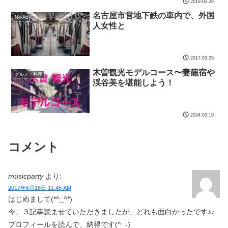
2019.02.26
名古屋市営地下鉄の車内で、外国
No-Ad
人女性と
2017.03.25
木曽観光モデルコース〜妻籠宿や
グルメ・料理
渓谷美を堪能しよう！
2024.03.19
コメント
musicparty
より:
2017年6月16日 11:45 AM
はじめまして(*^_^*)
今、３記事読ませていただきましたが、どれも面白かったです♪♪
プロフィールを読んで、納得です(^_-)