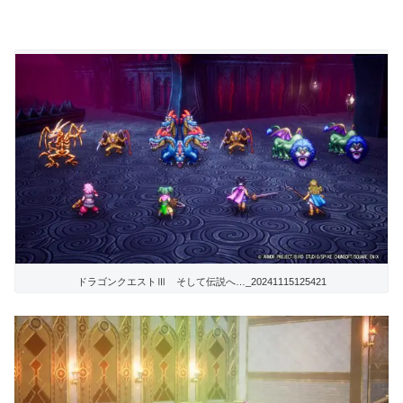
ドラゴンクエストⅢ そして伝説へ…_20241115125421