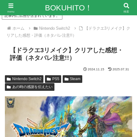
「僕の人生、変な人ばっかり！」～エンタメ情報レビューサイト
BOKUHITO！
menu
検索
記事内に広告が含まれています。
ホーム
Nintendo Switch2
【ドラクエ3リメイク】ク
リアした感想・評価（ネタバレ注意!!）
【ドラクエ3リメイク】クリアした感想・
評価（ネタバレ注意!!）
2024.11.15
2025.07.31
Nintendo Switch2
PS5
Steam
あの時の感謝を伝えたい