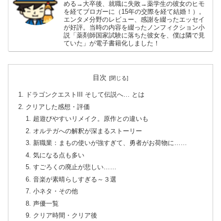
める→大卒後、就職に失敗→薬学生の彼女のヒモ
を経てブロガーに（15年の交際を経て結婚！）。
エンタメ分野のレビュー、感謝を綴ったエッセイ
が好評。当時の内容を綴ったノンフィクション小
説「薬剤師国家試験に落ちた彼女を、僕は隣で見
ていた」が電子書籍化しました！
目次
ドラゴンクエストIII そして伝説へ… とは
クリアした感想・評価
超遊びやすいリメイク。原作との違いも
オルテガへの解釈が深まるストーリー
新職業：まもの使いが強すぎて、勇者がお荷物に……
気になる点も多い
すごろくの廃止が悲しい……
音楽が素晴らしすぎる～３選
小ネタ・その他
声優一覧
クリア時間・クリア後