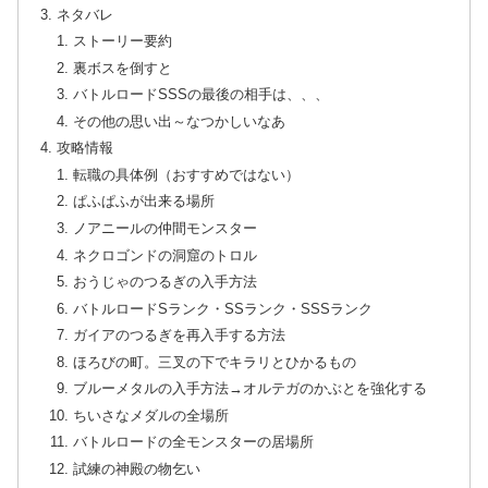
ネタバレ
ストーリー要約
裏ボスを倒すと
バトルロードSSSの最後の相手は、、、
その他の思い出～なつかしいなあ
攻略情報
転職の具体例（おすすめではない）
ぱふぱふが出来る場所
ノアニールの仲間モンスター
ネクロゴンドの洞窟のトロル
おうじゃのつるぎの入手方法
バトルロードSランク・SSランク・SSSランク
ガイアのつるぎを再入手する方法
ほろびの町。三叉の下でキラリとひかるもの
ブルーメタルの入手方法→オルテガのかぶとを強化する
ちいさなメダルの全場所
バトルロードの全モンスターの居場所
試練の神殿の物乞い