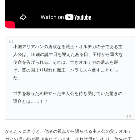
小国アリアハンの勇敢なる戦士・オルテガの子である主
人公は、16歳の誕生日を迎えたある日、王様から重大な
使命を告げられる。それは、亡きオルテガの遺志を継
ぎ、闇の国より現れた魔王・バラモスを倒すことだっ
た。
世界を救うため旅立った主人公を待ち受けていた驚きの
運命とは……！？
かんたんに言うと、他者の視点から語られる主人公の父：オルテ
ガとの思い出が追加されています。それは母だったり、旅先の王