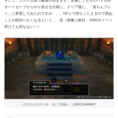
そして、システム面で融通が効きます。全滅してもそのバトルor
オートセーブからやり直せる仕様に。
クリア後に、「楽ちんプレ
イ」に変更してみたのですが、、、HP１で持ちこたえるので死ぬ
ことが絶対になくなるという……笑（画像ニ枚目：2940ダメージ
受けても死なない↑↑）
ドラゴンクエストⅢ そして伝説へ…_20241114065007