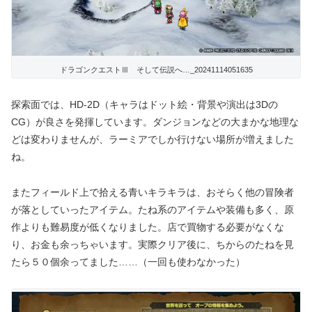
ドラゴンクエストⅢ そして伝説へ…_20241114051635
探索面では、HD-2D（キャラはドット絵・背景や演出は3Dの
CG）が良さを発揮しています。ダンジョンなどの大まかな地理な
どは変わりませんが、ラーミアでしか行けない場所が増えました
ね。
またフィールド上で拾える青いキラキラは、おそらく他の冒険者
が落としていった
アイテム。たね系のアイテムや装備も多く、原
作よりも難易度が低くなりました。店で買物する必要がなくな
り、お金も余っちゃいます。実際クリア後に、ちからのたねを見
たら５０個余ってました
……
（一回も使わなかった）