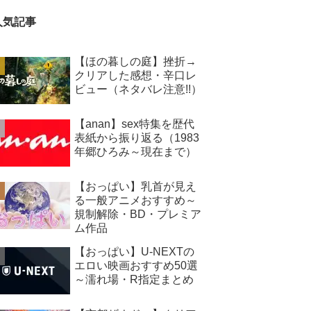
人気記事
【ほの暮しの庭】挫折→
クリアした感想・辛口レ
ビュー（ネタバレ注意!!）
【anan】sex特集を歴代
表紙から振り返る（1983
年郷ひろみ～現在まで）
【おっぱい】乳首が見え
る一般アニメおすすめ～
規制解除・BD・プレミア
ム作品
【おっぱい】U-NEXTの
エロい映画おすすめ50選
～濡れ場・R指定まとめ