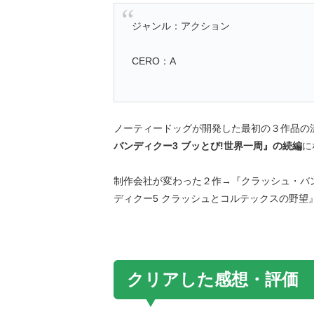
ジャンル：アクション
CERO：A
ノーティードッグが開発した最初の３作品の
バンディクー3 ブッとび!世界一周』の続編
に
制作会社が変わった２作→『クラッシュ・バン
ディクー5 クラッシュとコルテックスの野望
クリアした感想・評価