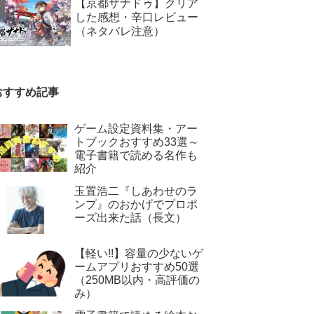
【京都ザナドゥ】クリア
した感想・辛口レビュー
（ネタバレ注意）
おすすめ記事
ゲーム設定資料集・アー
トブックおすすめ33選～
電子書籍で読める名作も
紹介
玉置浩二『しあわせのラ
ンプ』のおかげでプロポ
ーズ出来た話（長文）
【軽い!!】容量の少ないゲ
ームアプリおすすめ50選
（250MB以内・高評価の
み）