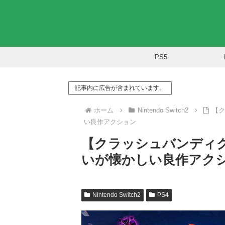
PS5
記事内に広告が含まれています。
ホーム
Nintendo Switch2
【ク
い良作アクション
【クラッシュバンディ
いが懐かしい良作アク
Nintendo Switch2
PS4