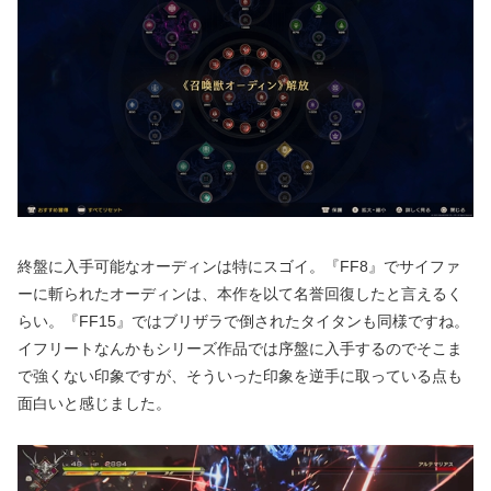
終盤に入手可能なオーディンは特にスゴイ。『FF8』でサイファ
ーに斬られたオーディンは、本作を以て名誉回復したと言えるく
らい。『FF15』ではブリザラで倒されたタイタンも同様ですね。
イフリートなんかもシリーズ作品では序盤に入手するのでそこま
で強くない印象ですが、そういった印象を逆手に取っている点も
面白いと感じました。