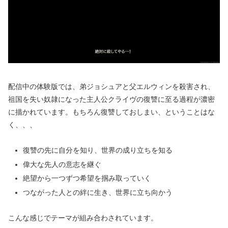
配信中の体験版では、弟ジョシュアと父エルウィンを殺害され、
祖国を失い奴隷になった主人公クライヴの復讐に至る過程が濃密
に描かれています。もちろん復讐しておしまい、ということはな
く、、、
復讐の先に自分を知り、世界の成り立ちを知る
偉大な先人の意志を継ぐ
絶望から一つずつ希望を掴み取っていく
つながった人との絆に生き、世界に立ち向かう
こんな感じでテーマが組み合わされています。