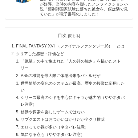
が好評。当時の内容を綴ったノンフィクション小
説「薬剤師国家試験に落ちた彼女を、僕は隣で見
ていた」が電子書籍化しました！
目次
FINAL FANTASY XVI （ファイナルファンタジー16） とは
クリアした感想・評価など
「絶望」の中で生まれた「人の絆の強さ」を描いたストー
リー
PS5の機能を最大限に体感出来るバトルだが……
世界情勢の変化のシステムが最高。歴史の授業に応用した
い
シリーズ最高のシドを中心にキャラが魅力的（ややネタバ
レ注意）
移動や探索を楽しむゲームではない
サブクエストはおつかいばかりだが全クリ推奨
エロってか裸が多い（ネタバレ注意）
気になる点も（ややネタバレ注意）