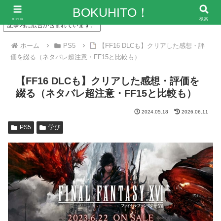
「僕の人生、変な人ばっかり！」～エンタメ情報レビューサイト
BOKUHITO！
menu
検索
記事内に広告が含まれています。
ホーム
PS5
【FF16 DLCも】クリアした感想・評
価を綴る（ネタバレ超注意・FF15と比較も）
【FF16 DLCも】クリアした感想・評価を
綴る（ネタバレ超注意・FF15と比較も）
2024.05.18
2026.06.11
PS5
学び