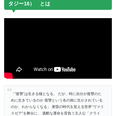
タジー16） とは
「”復讐”は生きる糧となる。 だが、時に自分が復讐のた
めに生きているのか 復讐という名の病に生かされている
のか、わからなくなる」 黄昏の時代を迎える世界”ヴァリ
スゼア”を舞台に、 過酷な運命を背負う主人公「クライ