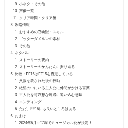
小ネタ・その他
声優一覧
クリア時間・クリア後
攻略情報
おすすめの召喚獣・スキル
ゴッターダメルンの素材
その他
ネタバレ
ストーリーの要約
ストーリーのかんたんに振り返る
比較：FF16はFF15を否定している
父親を殺された後の行動
絶望の中にいる主人公に仲間がかける言葉
主人公を可哀想な境遇に追い込む意味
エンディング
ただ、FF15にも良いところはある
おまけ
2024年5月～宝塚でミュージカル化が決定！