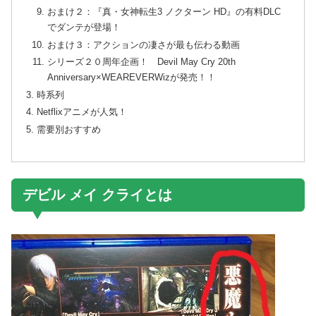
おまけ２：『真・女神転生3 ノクターン HD』の有料DLC
でダンテが登場！
おまけ３：アクションの凄さが最も伝わる動画
シリーズ２０周年企画！ Devil May Cry 20th
Anniversary×WEAREVERWizが発売！！
時系列
Netflixアニメが人気！
需要別おすすめ
デビル メイ クライとは