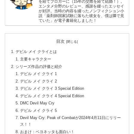
を経てブロガーに（15年の交際を経て結婚！）。
エンタメ分野のレビュー、感謝を綴ったエッセイ
が好評。当時の内容を綴ったノンフィクション小
説「薬剤師国家試験に落ちた彼女を、僕は隣で見
ていた」が電子書籍化しました！
目次
デビル メイ クライとは
主要キャラクター
シリーズ作品の評価と紹介
デビル メイ クライ 1
デビル メイ クライ 2
デビル メイ クライ 3 Special Edition
デビル メイ クライ 4 Special Edition
DMC Devil May Cry
デビル メイ クライ 5
Devil May Cry: Peak of Combatが2024年4月11日にリリー
ス！！
おまけ：ベヨネッタも面白い！