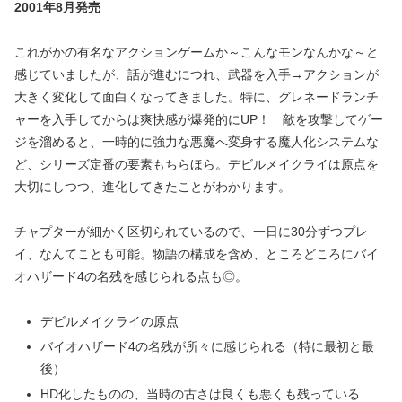
2001年8月発売
これがかの有名なアクションゲームか～こんなモンなんかな～と
感じていましたが、話が進むにつれ、武器を入手→アクションが
大きく変化して面白くなってきました。特に、グレネードランチ
ャーを入手してからは爽快感が爆発的にUP！ 敵を攻撃してゲー
ジを溜めると、一時的に強力な悪魔へ変身する魔人化システムな
ど、シリーズ定番の要素もちらほら。デビルメイクライは原点を
大切にしつつ、進化してきたことがわかります。
チャプターが細かく区切られているので、一日に30分ずつプレ
イ、なんてことも可能。物語の構成を含め、ところどころにバイ
オハザード4の名残を感じられる点も◎。
デビルメイクライの原点
バイオハザード4の名残が所々に感じられる（特に最初と最
後）
HD化したものの、当時の古さは良くも悪くも残っている