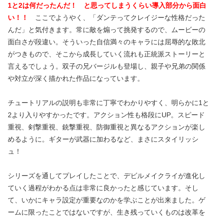
1と2は何だったんだ！ と思ってしまうくらい導入部分から面白
い！！
ここでようやく、「ダンテってクレイジーな性格だった
んだ」と気付きます。常に敵を煽って挑発するので、ムービーの
面白さが段違い。そういった自信満々のキャラには屈辱的な敗北
がつきもので、そこから成長していく流れも正統派ストーリーと
言えるでしょう。双子の兄バージルも登場し、親子や兄弟の関係
や対立が深く描かれた作品になっています。
チュートリアルの説明も非常に丁寧でわかりやすく、明らかに1と
2より入りやすかったです。アクション性も格段にUP。スピード
重視、剣撃重視、銃撃重視、防御重視と異なるアクションが楽し
めるように。ギターが武器に加わるなど、まさにスタイリッシ
ュ！
シリーズを通してプレイしたことで、デビルメイクライが進化し
ていく過程がわかる点は非常に良かったと感じています。そし
て、いかにキャラ設定が重要なのかを学ぶことが出来ました。ゲ
ームに限ったことではないですが、生き残っていくものは改革を