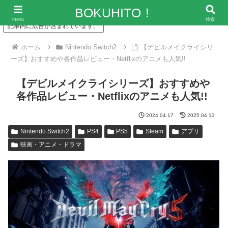
「僕の人生、変な人ばっかり！」～エンタメ情報レビューサイト
BOKUHITO！
menu
検索
記事内に広告が含まれています。
ホーム
Nintendo Switch2
【デビルメイクライシリ
ーズ】おすすめや各作品レビュー・Netflixのアニメも人気!!
【デビルメイクライシリーズ】おすすめや
各作品レビュー・Netflixのアニメも人気!!
2024.04.17
2025.04.13
Nintendo Switch2
PS4
PS5
Steam
アプリ
映画・アニメ・ドラマ