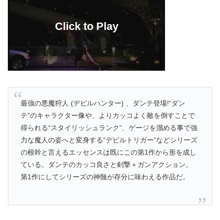
最強の悪魔狩人 (デビルハンター) 、ダンテ登場!“ダン
テ”のキャラクター像や、よりカッコよく敵を倒すことで
得られる“スタイリッシュランク”、ゲージを溜める事で強
力な魔人の姿へと変身する“デビルトリガー”などシリーズ
の根幹と言えるエッセンスは既にこの第1作から形を成し
ている。ダンテのカッコ良さと剣撃＋ガンアクション。
第1作にしてシリーズの神髄が存分に味わえる作品だ。