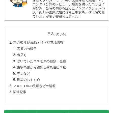
を経てブロガーに（15年の交際を経て結婚！）。
エンタメ分野のレビュー、感謝を綴ったエッセイ
が好評。当時の内容を綴ったノンフィクション小
説「薬剤師国家試験に落ちた彼女を、僕は隣で見
ていた」が電子書籍化しました！
目次
花の駅 生駒高原とは・駐車場情報
高原内の様子
出店も
咲いていたコスモスの種類・全種
生駒高原から望める霧島連山３座
売店など
周辺のおすすめ
２０２１年の見頃などの情報
関連記事