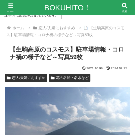
「僕の人生、変な人ばっかり！」～エンタメ情報レビューサイト
BOKUHITO！
menu
検索
記事内に広告が含まれています。
ホーム
恋人/夫婦におすすめ
【生駒高原のコスモ
ス】駐車場情報・コロナ禍の様子など～写真59枚
【生駒高原のコスモス】駐車場情報・コロ
ナ禍の様子など～写真59枚
2021.10.06
2024.02.25
恋人/夫婦におすすめ
花の名所・名水など