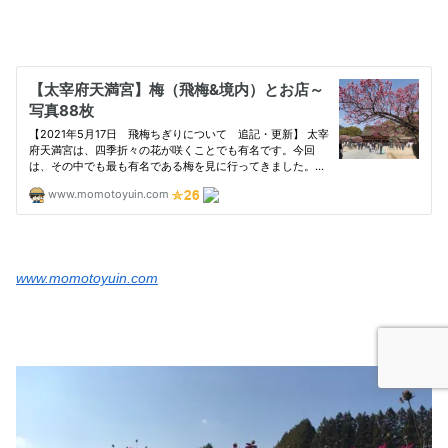
www.momotoyuin.com