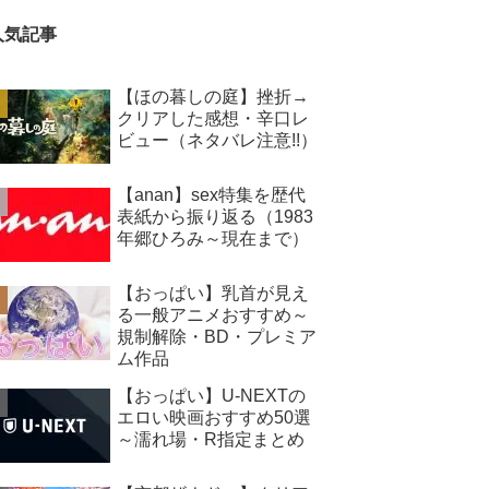
人気記事
【ほの暮しの庭】挫折→
クリアした感想・辛口レ
ビュー（ネタバレ注意!!）
【anan】sex特集を歴代
表紙から振り返る（1983
年郷ひろみ～現在まで）
【おっぱい】乳首が見え
る一般アニメおすすめ～
規制解除・BD・プレミア
ム作品
【おっぱい】U-NEXTの
エロい映画おすすめ50選
～濡れ場・R指定まとめ