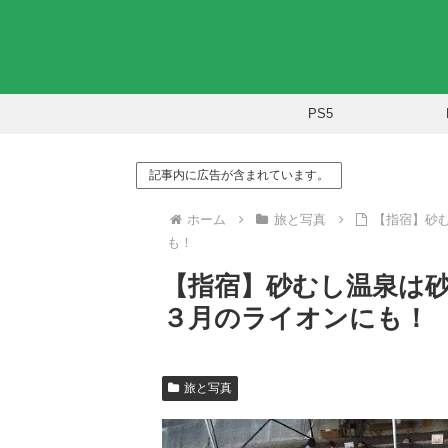
PS5
記事内に広告が含まれています。
ホーム
旅と写真
【指宿】砂
も！
【指宿】砂むし温泉は
３月のライオンにも！
旅と写真