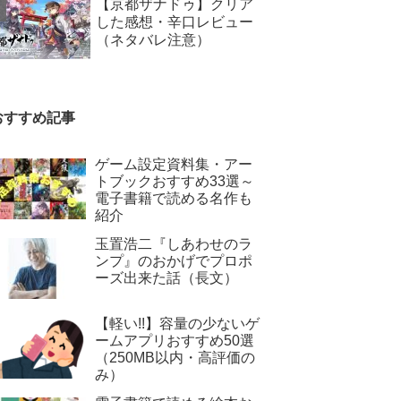
【京都ザナドゥ】クリア
した感想・辛口レビュー
（ネタバレ注意）
おすすめ記事
ゲーム設定資料集・アー
トブックおすすめ33選～
電子書籍で読める名作も
紹介
玉置浩二『しあわせのラ
ンプ』のおかげでプロポ
ーズ出来た話（長文）
【軽い!!】容量の少ないゲ
ームアプリおすすめ50選
（250MB以内・高評価の
み）