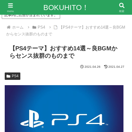
「僕の人生、変な人ばっかり！」～エンタメ情報レビューサイト
BOKUHITO！
menu
検索
記事内に広告が含まれています。
ホーム
PS4
【PS4テーマ】おすすめ14選～良BGM
からセンス抜群のものまで
【PS4テーマ】おすすめ14選～良BGMか
らセンス抜群のものまで
2021.04.26
2021.04.27
PS4