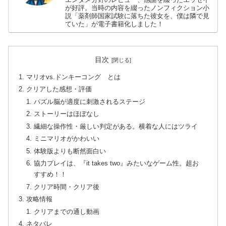
エンタメ分野のレビュー、感謝を綴ったエッセイ
が好評。当時の内容を綴ったノンフィクション小
説「薬剤師国家試験に落ちた彼女を、僕は隣で見
ていた」が電子書籍化しました！
目次
マリオvs.ドンキーコング とは
クリアした感想・評価
パズル脳が適度に刺激されるステージ
ストーリーはほぼなし
繊細な操作性・厳しい判定がある。横着な人にはツライ
ミニマリオがかわいい
体験版よりも断然面白い
協力プレイは、『it takes two』みたいなゲーム性。超お
すすめ！！
クリア時間・クリア後
攻略情報
クリアまでの通し動画
ネタバレ