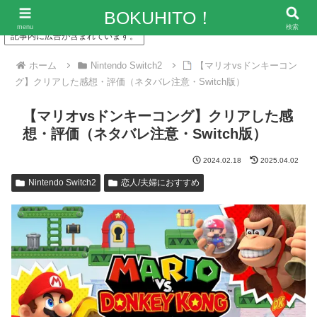
「僕の人生、変な人ばっかり！」～エンタメ情報レビューサイト
BOKUHITO！
menu
検索
記事内に広告が含まれています。
ホーム
Nintendo Switch2
【マリオvsドンキーコン
グ】クリアした感想・評価（ネタバレ注意・Switch版）
【マリオvsドンキーコング】クリアした感
想・評価（ネタバレ注意・Switch版）
2024.02.18
2025.04.02
Nintendo Switch2
恋人/夫婦におすすめ