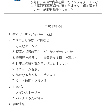
が好評。当時の内容を綴ったノンフィクション小
説「薬剤師国家試験に落ちた彼女を、僕は隣で見
ていた」が電子書籍化しました！
目次
デイヴ・ザ・ダイバー とは
クリアした感想・評価など
どんなゲーム？
探索と捕獲は面白いが、サメゲーになりがち
寿司屋を経営して、毎日異なる日々を過ごす
日本との親和性が高い演出とオッサン
ミニゲームも多い
気になる点も多い。特にQTE
クリア時間・クリア後
ネタバレ
メインストーリー
バンチョさんの過去
攻略情報