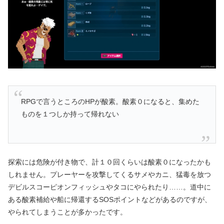
RPGで言うところのHPが酸素。酸素０になると、集めた
ものを１つしか持って帰れない
探索には危険が付き物で、計１０回くらいは酸素０になったかも
しれません。プレーヤーを攻撃してくるサメやカニ、猛毒を放つ
デビルスコーピオンフィッシュやタコにやられたり……。道中に
ある酸素補給や船に帰還するSOSポイントなどがあるのですが、
やられてしまうことが多かったです。