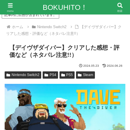
「僕の人生、変な人ばっかり！」～エンタメ情報レビューサイト
BOKUHITO！
menu
検索
記事内に広告が含まれています。
ホーム
Nintendo Switch2
【デイヴザダイバー】ク
リアした感想・評価など（ネタバレ注意!!）
【デイヴザダイバー】クリアした感想・評
価など（ネタバレ注意!!）
2024.05.23
2024.06.26
Nintendo Switch2
PS4
PS5
Steam