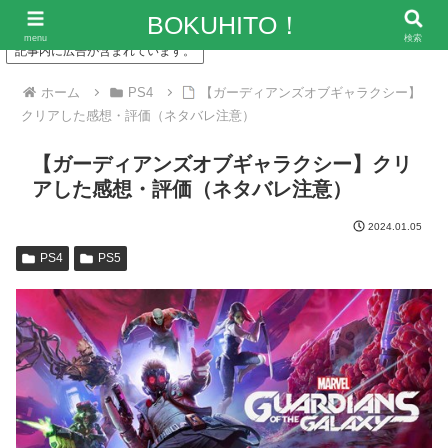
「僕の人生、変な人ばっかり！」～エンタメ情報レビューサイト
BOKUHITO！
menu
検索
記事内に広告が含まれています。
ホーム
PS4
【ガーディアンズオブギャラクシー】
クリアした感想・評価（ネタバレ注意）
【ガーディアンズオブギャラクシー】クリ
アした感想・評価（ネタバレ注意）
2024.01.05
PS4
PS5