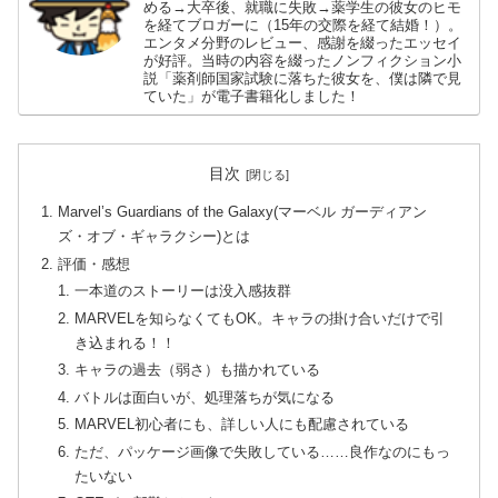
める→大卒後、就職に失敗→薬学生の彼女のヒモ
を経てブロガーに（15年の交際を経て結婚！）。
エンタメ分野のレビュー、感謝を綴ったエッセイ
が好評。当時の内容を綴ったノンフィクション小
説「薬剤師国家試験に落ちた彼女を、僕は隣で見
ていた」が電子書籍化しました！
目次
Marvel’s Guardians of the Galaxy(マーベル ガーディアン
ズ・オブ・ギャラクシー)とは
評価・感想
一本道のストーリーは没入感抜群
MARVELを知らなくてもOK。キャラの掛け合いだけで引
き込まれる！！
キャラの過去（弱さ）も描かれている
バトルは面白いが、処理落ちが気になる
MARVEL初心者にも、詳しい人にも配慮されている
ただ、パッケージ画像で失敗している……良作なのにもっ
たいない