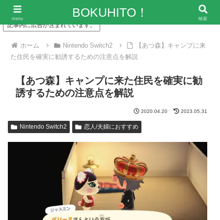
「僕の人生、変な人ばっかり！」～エンタメ情報レビューサイト
BOKUHITO！
menu
検索
記事内に広告が含まれています。
ホーム
Nintendo Switch2
【あつ森】キャンプに来
た住民を確実に勧誘するための注意点を解説
【あつ森】キャンプに来た住民を確実に勧
誘するための注意点を解説
2020.04.20
2023.05.31
Nintendo Switch2
恋人/夫婦におすすめ