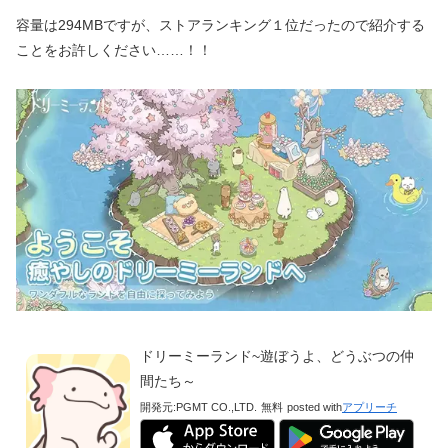
容量は294MBですが、ストアランキング１位だったので紹介する
ことをお許しください……！！
ドリーミーランド~遊ぼうよ、どうぶつの仲
間たち～
開発元:
PGMT CO.,LTD.
無料
posted with
アプリーチ