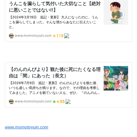
www.momotoyuin.com