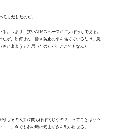
ハモリだした
のだ。
る。つまり、狭いATMスペースに二人ぼっちである。
のだが、如何せん、除き防止の壁を隔てているだけ。急
っさと出よう」と思ったのだが、ここでもなんと、
金額もその入力時間もほぼ同じなの？ ってことはヤツ
い……。今でもあの時の気まずさを思い出せる。