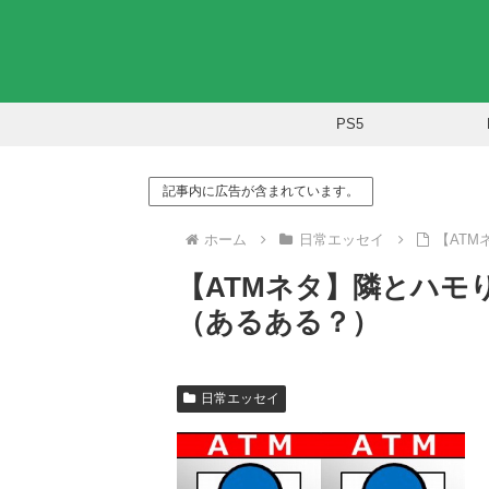
PS5
記事内に広告が含まれています。
ホーム
日常エッセイ
【AT
【ATMネタ】隣とハモ
（あるある？）
日常エッセイ