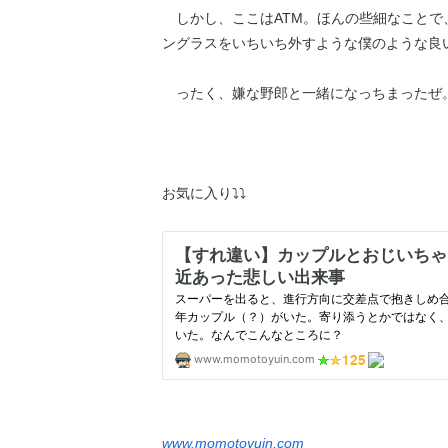
しかし、ここはATM。ほんの些細なことで
ングラスをいちいち外すような僕のような良
ったく、嫌な野郎と一緒になっちまった
お気に入り⤵⤵
www.momotoyuin.com