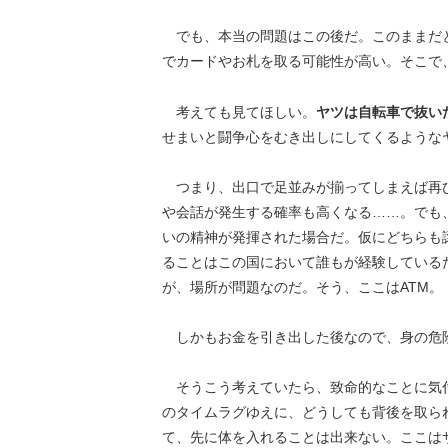
でも、本当の問題はこの後だ。このままだ
でカードやお札を取る可能性が高い。そこで
考えても見てほしい。
ヤツは自転車で抜い
せまいと闘争心をむき出しにしてくるような
つまり、出口で足並みが揃ってしまえば再
や会話が発生する確率も高くなる……。でも
いの精神が発揮された場合だ。仮にどちらも
ることはこの国において誰もが経験している
が、場所が問題なのだ。そう、ここはATM。
しかもお金を引き出した後なので、身の危
そうこう考えていたら、致命的なことに気
のタイムラグゆえに、どうしても背後を取ら
て、先に体を入れることは出来ない。ここは