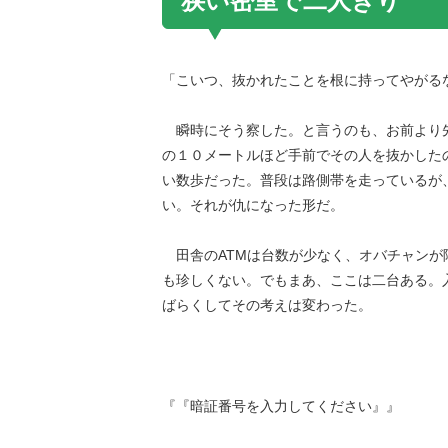
狭い密室で二人きり
「こいつ、抜かれたことを根に持ってやがる
瞬時にそう察した。と言うのも、お前より
の１０メートルほど手前でその人を抜かした
い数歩だった。普段は路側帯を走っているが
い。それが仇になった形だ。
田舎のATMは台数が少なく、オバチャンが
も珍しくない。でもまあ、ここは二台ある。
ばらくしてその考えは変わった。
『『暗証番号を入力してください』』