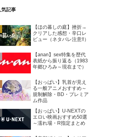
人気記事
【ほの暮しの庭】挫折→
クリアした感想・辛口レ
ビュー（ネタバレ注意!!）
【anan】sex特集を歴代
表紙から振り返る（1983
年郷ひろみ～現在まで）
【おっぱい】乳首が見え
る一般アニメおすすめ～
規制解除・BD・プレミア
ム作品
【おっぱい】U-NEXTの
エロい映画おすすめ50選
～濡れ場・R指定まとめ