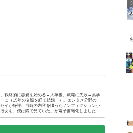
ず、戦略的に恋愛を始める→大卒後、就職に失敗→薬学
ーに（15年の交際を経て結婚！）。エンタメ分野の
ッセイが好評。当時の内容を綴ったノンフィクション小
た彼女を、僕は隣で見ていた」が電子書籍化しました！