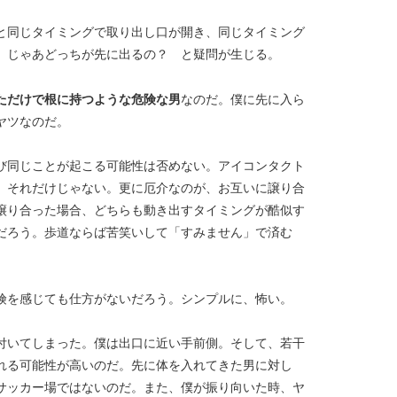
と同じタイミングで取り出し口が開き、同じタイミング
、じゃあどっちが先に出るの？ と疑問が生じる。
ただけで根に持つような危険な男
なのだ。僕に先に入ら
ヤツなのだ。
び同じことが起こる可能性は否めない。アイコンタクト
、それだけじゃない。更に厄介なのが、お互いに譲り合
譲り合った場合、どちらも動き出すタイミングが酷似す
だろう。歩道ならば苦笑いして「すみません」で済む
険を感じても仕方がないだろう。シンプルに、怖い。
付いてしまった。僕は出口に近い手前側。そして、若干
れる可能性が高いのだ。先に体を入れてきた男に対し
サッカー場ではないのだ。また、僕が振り向いた時、ヤ