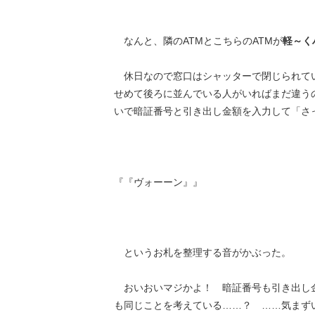
なんと、隣のATMとこちらのATMが
軽～く
休日なので窓口はシャッターで閉じられてい
せめて後ろに並んでいる人がいればまだ違う
いで暗証番号と引き出し金額を入力して「さ
『『ヴォーーン』』
というお札を整理する音がかぶった。
おいおいマジかよ！ 暗証番号も引き出し
も同じことを考えている……？ ……気まず