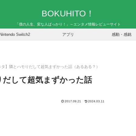
BOKUHITO！
「僕の人生、変な人ばっかり！」～エンタメ情報レビューサイト
Nintendo Switch2
アプリ
感動・感銘
Mネタ】隣とハモりだして超気まずかった話（あるある？）
りだして超気まずかった話
2017.09.21
2024.03.11