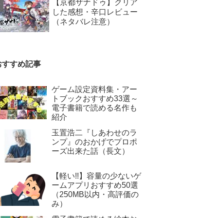
【京都ザナドゥ】クリア
した感想・辛口レビュー
（ネタバレ注意）
おすすめ記事
ゲーム設定資料集・アー
トブックおすすめ33選～
電子書籍で読める名作も
紹介
玉置浩二『しあわせのラ
ンプ』のおかげでプロポ
ーズ出来た話（長文）
【軽い!!】容量の少ないゲ
ームアプリおすすめ50選
（250MB以内・高評価の
み）