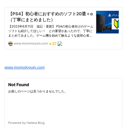
www.momotoyuin.com