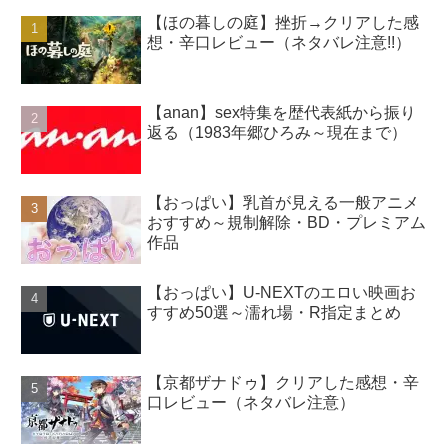
【ほの暮しの庭】挫折→クリアした感
想・辛口レビュー（ネタバレ注意!!）
【anan】sex特集を歴代表紙から振り
返る（1983年郷ひろみ～現在まで）
【おっぱい】乳首が見える一般アニメ
おすすめ～規制解除・BD・プレミアム
作品
【おっぱい】U-NEXTのエロい映画お
すすめ50選～濡れ場・R指定まとめ
【京都ザナドゥ】クリアした感想・辛
口レビュー（ネタバレ注意）