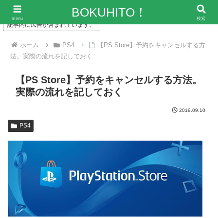
「僕の人生、変な人ばっかり！」～エンタメ情報レビューサイト
BOKUHITO！
menu
検索
記事内に広告が含まれています。
ホーム
PS4
【PS Store】予約をキャンセルする方
法。実際の流れを記しておく
【PS Store】予約をキャンセルする方法。
実際の流れを記しておく
2019.09.10
PS4