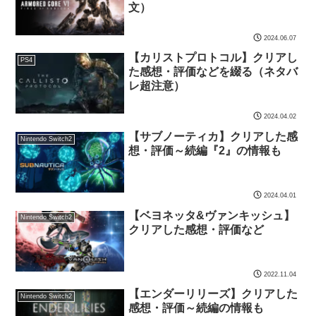
文）
2024.06.07
【カリストプロトコル】クリアし
PS4
た感想・評価などを綴る（ネタバ
レ超注意）
2024.04.02
【サブノーティカ】クリアした感
Nintendo Switch2
想・評価～続編『2』の情報も
2024.04.01
【ベヨネッタ&ヴァンキッシュ】
Nintendo Switch2
クリアした感想・評価など
2022.11.04
【エンダーリリーズ】クリアした
Nintendo Switch2
感想・評価～続編の情報も