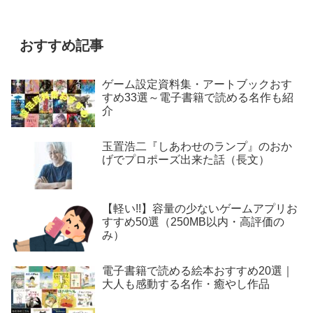
おすすめ記事
ゲーム設定資料集・アートブックおす
すめ33選～電子書籍で読める名作も紹
介
玉置浩二『しあわせのランプ』のおか
げでプロポーズ出来た話（長文）
【軽い!!】容量の少ないゲームアプリお
すすめ50選（250MB以内・高評価の
み）
電子書籍で読める絵本おすすめ20選｜
大人も感動する名作・癒やし作品