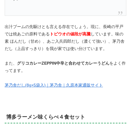
出汁ブームの先駆けとも言える存在でしょう。現に、長崎の平戸
では焼あごの原料である
トビウオの値段が高騰
しています。味の
素 ほんだし（甘め）、あご入兵四郎だし（濃くて強い）、茅乃舎
だし（上品すっきり）を我が家では使い分けています。
また、
グリコカレーZEPPIN中辛と合わせてカレーうどん
をよく作
ってます。
茅乃舎だし(8g×5袋入)｜茅乃舎｜久原本家通販サイト
博多ラーメン味くらべ４食セット