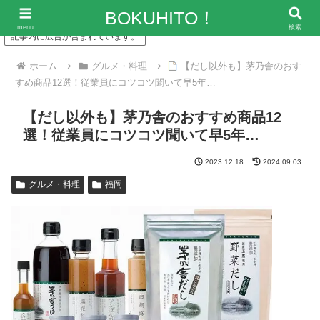
「僕の人生、変な人ばっかり！」～エンタメ情報レビューサイト
BOKUHITO！
menu
検索
記事内に広告が含まれています。
ホーム
グルメ・料理
【だし以外も】茅乃舎のおす
すめ商品12選！従業員にコツコツ聞いて早5年…
【だし以外も】茅乃舎のおすすめ商品12
選！従業員にコツコツ聞いて早5年…
2023.12.18
2024.09.03
グルメ・料理
福岡