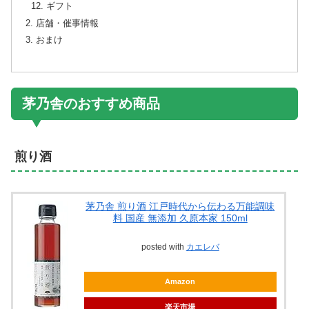
ギフト
店舗・催事情報
おまけ
茅乃舎のおすすめ商品
煎り酒
茅乃舎 煎り酒 江戸時代から伝わる万能調味
料 国産 無添加 久原本家 150ml
posted with
カエレバ
Amazon
楽天市場