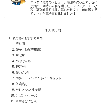
エンタメ分野のレビュー、感謝を綴ったエッセイ
が好評。当時の内容を綴ったノンフィクション小
説「薬剤師国家試験に落ちた彼女を、僕は隣で見
ていた」が電子書籍化しました！
目次
茅乃舎のおすすめ商品
煎り酒
卵かけ御飯専用醤油
生七味
つぶぽん酢
野菜だし
茅乃舎だし
博多ラーメン味くらべ４食セット
茶碗蒸し
だしとつゆ 生姜鍋
こばこシリーズ
金華さばごはん