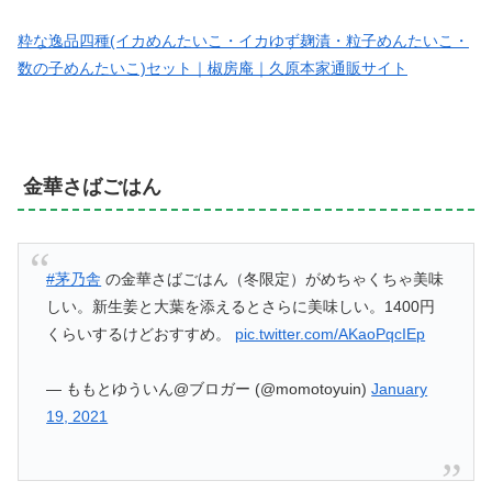
粋な逸品四種(イカめんたいこ・イカゆず麹漬・粒子めんたいこ・
数の子めんたいこ)セット｜椒房庵｜久原本家通販サイト
金華さばごはん
#茅乃舎
の金華さばごはん（冬限定）がめちゃくちゃ美味
しい。新生姜と大葉を添えるとさらに美味しい。1400円
くらいするけどおすすめ。
pic.twitter.com/AKaoPqcIEp
— ももとゆういん@ブロガー (@momotoyuin)
January
19, 2021