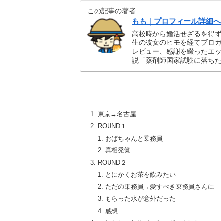
この記事の著者
もも｜プロフィール詳細へ
高校時から婚活せざるを得
生の彼女のヒモを経てブロガ
レビュー、感謝を綴ったエ
説「薬剤師国家試験に落ち
東京→名古屋
ROUND１
おばちゃんと乗務員
真相発覚
ROUND２
とにかくお茶を飲みたい
ただの乗務員→愛すべき乗務員さんに
もらった水が意外だった
感想