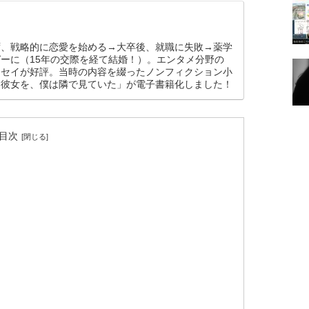
ず、戦略的に恋愛を始める→大卒後、就職に失敗→薬学
ーに（15年の交際を経て結婚！）。エンタメ分野の
ッセイが好評。当時の内容を綴ったノンフィクション小
た彼女を、僕は隣で見ていた」が電子書籍化しました！
目次