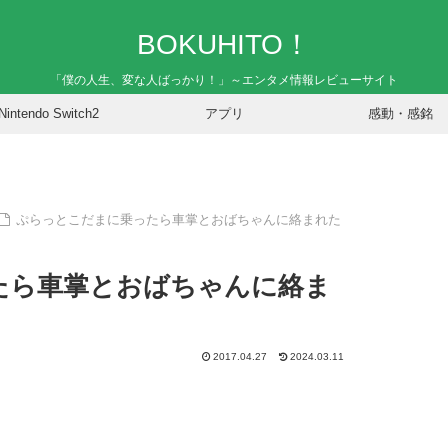
BOKUHITO！
「僕の人生、変な人ばっかり！」～エンタメ情報レビューサイト
Nintendo Switch2
アプリ
感動・感銘
ぷらっとこだまに乗ったら車掌とおばちゃんに絡まれた
たら車掌とおばちゃんに絡ま
2017.04.27
2024.03.11