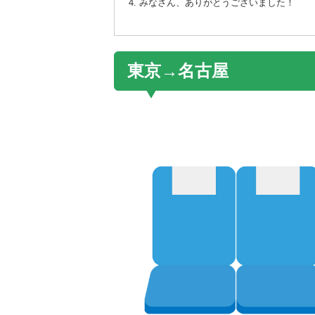
みなさん、ありがとうございました！
東京→名古屋