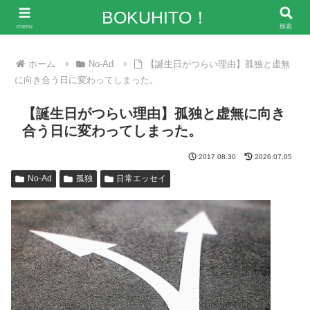
「僕の人生、変な人ばっかり！」～エンタメ情報レビューサイト
BOKUHITO！
menu
検索
ホーム
No-Ad
【誕生日がつらい理由】孤独と虚無
に向き合う日に変わってしまった。
【誕生日がつらい理由】孤独と虚無に向き
合う日に変わってしまった。
2017.08.30
2026.07.05
No-Ad
孤独
日常エッセイ