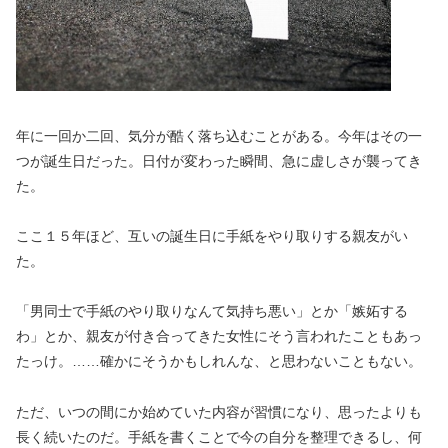
年に一回か二回、気分が酷く落ち込むことがある。今年はその一
つが誕生日だった。日付が変わった瞬間、急に虚しさが襲ってき
た。
ここ１５年ほど、互いの誕生日に手紙をやり取りする親友がい
た。
「男同士で手紙のやり取りなんて気持ち悪い」とか「嫉妬する
わ」とか、親友が付き合ってきた女性にそう言われたこともあっ
たっけ。……確かにそうかもしれんな、と思わないこともない。
ただ、いつの間にか始めていた内容が習慣になり、思ったよりも
長く続いたのだ。手紙を書くことで今の自分を整理できるし、何