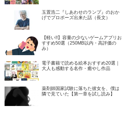
玉置浩二『しあわせのランプ』のおか
げでプロポーズ出来た話（長文）
【軽い!!】容量の少ないゲームアプリお
すすめ50選（250MB以内・高評価の
み）
電子書籍で読める絵本おすすめ20選｜
大人も感動する名作・癒やし作品
薬剤師国家試験に落ちた彼女を、僕は
隣で見ていた【第一章を試し読み】