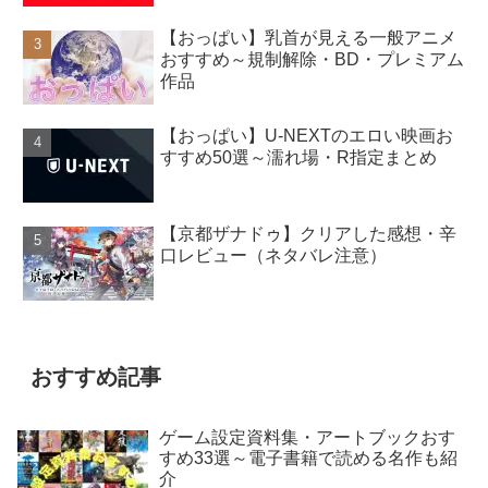
【おっぱい】乳首が見える一般アニメ
おすすめ～規制解除・BD・プレミアム
作品
【おっぱい】U-NEXTのエロい映画お
すすめ50選～濡れ場・R指定まとめ
【京都ザナドゥ】クリアした感想・辛
口レビュー（ネタバレ注意）
おすすめ記事
ゲーム設定資料集・アートブックおす
すめ33選～電子書籍で読める名作も紹
介