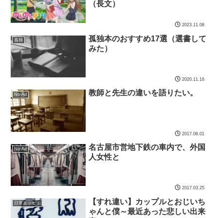
（長文）
2023.11.08
孤独本のおすすめ17選（選書して
孤独
みた）
2020.11.16
教師と先生の違いを語りたい。
No-Ad
2017.06.01
名古屋市営地下鉄の車内で、外国
No-Ad
人女性と
2017.03.25
【すれ違い】カップルとおじいち
日常エッセイ
ゃんと僕～最近あった悲しい出来