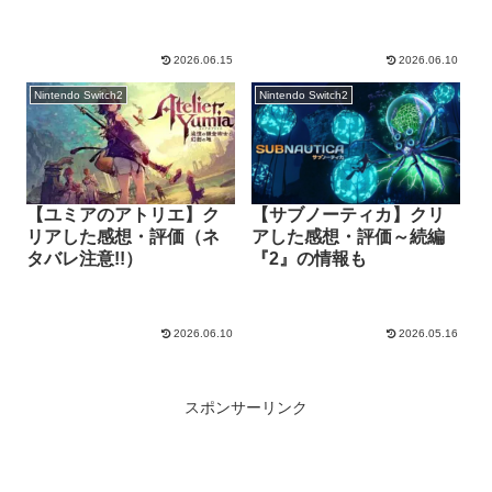
2026.06.15
2026.06.10
Nintendo Switch2
Nintendo Switch2
【ユミアのアトリエ】ク
【サブノーティカ】クリ
リアした感想・評価（ネ
アした感想・評価～続編
タバレ注意!!）
『2』の情報も
2026.06.10
2026.05.16
スポンサーリンク