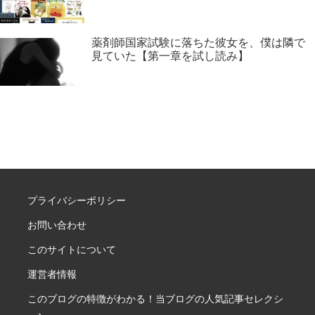
薬剤師国家試験に落ちた彼女を、僕は隣で
見ていた【第一章を試し読み】
プライバシーポリシー
お問い合わせ
このサイトについて
運営者情報
このブログの特徴がわかる！当ブログの人気記事セレクシ