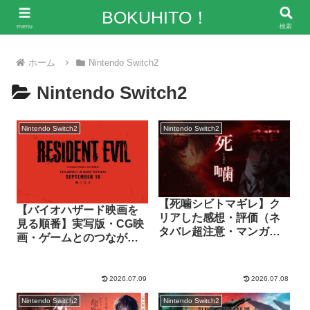
「僕の人生、変な人ばっかり！」～エンタメ情報レビューサイト
BOKUHITO！
menu
検索
ホーム
Nintendo Switch2
Nintendo Switch2
Nintendo Switch2
Nintendo Switch2
【死噛シビトマギレ】ク
【バイオハザード映画を
リアした感想・評価（ネ
見る順番】実写版・CG映
タバレ超注意・マンガ
画・ゲームとのつながり
も）
を整理
2026.07.09
2026.07.08
Nintendo Switch2
Nintendo Switch2