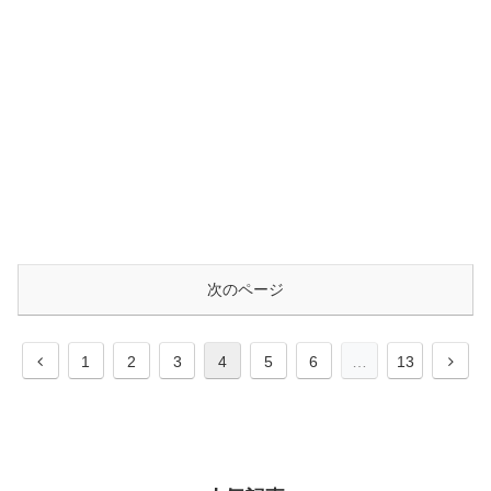
次のページ
前
次
1
2
3
4
5
6
…
13
へ
へ