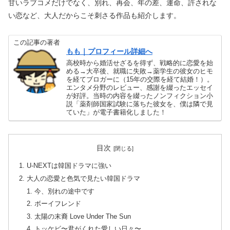
甘いラブコメだけでなく、別れ、再会、年の差、運命、許されな
い恋など、大人だからこそ刺さる作品も紹介します。
この記事の著者
もも｜プロフィール詳細へ
高校時から婚活せざるを得ず、戦略的に恋愛を始
める→大卒後、就職に失敗→薬学生の彼女のヒモ
を経てブロガーに（15年の交際を経て結婚！）。
エンタメ分野のレビュー、感謝を綴ったエッセイ
が好評。当時の内容を綴ったノンフィクション小
説「薬剤師国家試験に落ちた彼女を、僕は隣で見
ていた」が電子書籍化しました！
目次
U-NEXTは韓国ドラマに強い
大人の恋愛と色気で見たい韓国ドラマ
今、別れの途中です
ボーイフレンド
太陽の末裔 Love Under The Sun
トッケビ〜君がくれた愛しい日々〜