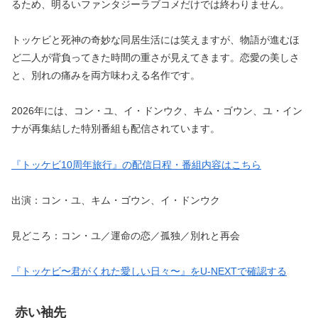
るため、明るいファンタジーラブコメだけでは終わりません。
トッケビと死神の奇妙な同居生活には笑えますが、物語が進むほ
ど二人が背負ってきた時間の重さが見えてきます。恋愛の美しさ
と、別れの痛みを両方味わえる名作です。
2026年には、コン・ユ、イ・ドンウク、キム・ゴウン、ユ・イン
ナが再集結した特別番組も配信されています。
『トッケビ10周年旅行』の配信日程・番組内容はこちら
出演：コン・ユ、キム・ゴウン、イ・ドンウク
見どころ：コン・ユ／運命の恋／孤独／別れと再会
『トッケビ〜君がくれた愛しい日々〜』をU-NEXTで確認する
赤い袖先