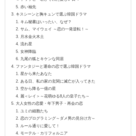
赤い袖先
キスシーンと胸キュンで選ぶ韓国ドラマ
キム秘書はいったい、なぜ？
サム、マイウェイ ～恋の一発逆転！～
月水金火木土
流れ星
女神降臨
九尾の狐とキケンな同居
ファンタジーと運命の恋で選ぶ韓国ドラマ
星から来たあなた
ある日、私の家の玄関に滅亡が入ってきた
空から降る一億の星
麗＜レイ＞～花萌ゆる8人の皇子たち～
大人女性の恋愛・年下男子・再会の恋
ユミの細胞たち
恋のプログラミング～ダメ男の見分け方～
ルール通りに愛して！
モーテル・カリフォルニア