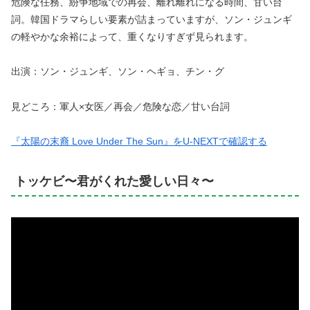
危険な任務、紛争地域での再会、離れ離れになる時間、甘い台
詞。韓国ドラマらしい要素が詰まっていますが、ソン・ジュンギ
の軽やかな余裕によって、重くなりすぎず見られます。
出演：ソン・ジュンギ、ソン・ヘギョ、チン・グ
見どころ：軍人×女医／再会／危険な恋／甘い台詞
『太陽の末裔 Love Under The Sun』をU-NEXTで確認する
トッケビ〜君がくれた愛しい日々〜