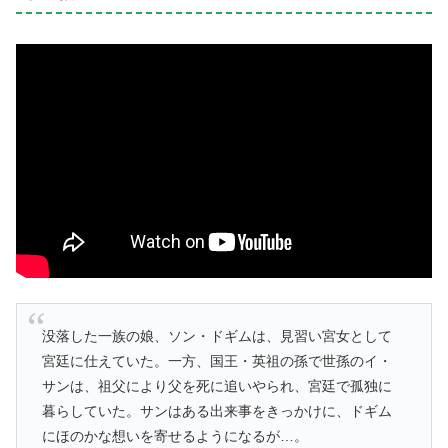
没落した一族の娘、ソン・ドギムは、見習い宮女として
宮廷に仕えていた。一方、国王・英祖の孫で世孫のイ・
サンは、祖父により父を死に追いやられ、宮廷で孤独に
暮らしていた。サンはある出来事をきっかけに、ドギム
にほのかな想いを寄せるようになるが…。