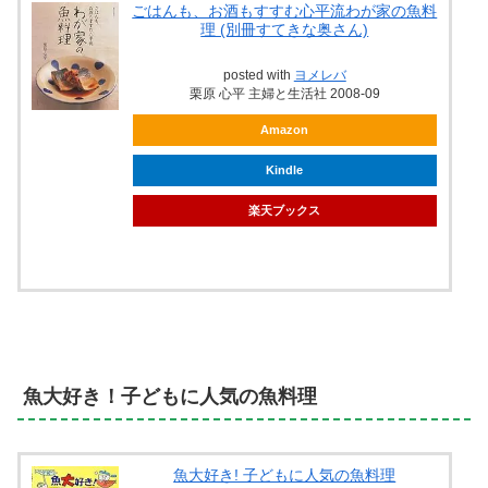
ごはんも、お酒もすすむ心平流わが家の魚料
理 (別冊すてきな奥さん)
posted with
ヨメレバ
栗原 心平 主婦と生活社 2008-09
Amazon
Kindle
楽天ブックス
魚大好き！子どもに人気の魚料理
魚大好き! 子どもに人気の魚料理