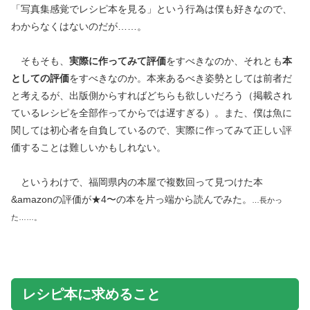
「写真集感覚でレシピ本を見る」という行為は僕も好きなので、
わからなくはないのだが……。
そもそも、
実際に作ってみて評価
をすべきなのか、それとも
本
としての評価
をすべきなのか。本来あるべき姿勢としては前者だ
と考えるが、出版側からすればどちらも欲しいだろう（掲載され
ているレシピを全部作ってからでは遅すぎる）。また、僕は魚に
関しては初心者を自負しているので、実際に作ってみて正しい評
価することは難しいかもしれない。
というわけで、福岡県内の本屋で複数回って見つけた本
&amazonの評価が★4〜の本を片っ端から読んでみた。
…長かっ
た……。
レシピ本に求めること