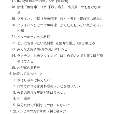
dancyu 日本一の魚レシピ [愛蔵版]
築地「魚河岸三代目 千秋」店主・小川貢一のおさかな食
堂
フライパンで切り身魚料理―焼く・煮る・揚げるも簡単に
フライパンひとつで魚料理 かんたんおいしい魚介のレシ
ピ80
ベターホームの魚料理
まいにち食べたい魚料理~老舗寿司屋三代目が教える~
みんな大好き!魚介のおかずレシピ
ラクチン！お魚クッキング―はじめての人でも驚くほど簡
単にできる！
わが家の魚料理
比較して思ったこと
やはり基本は抑えたい
日常で作れる家庭料理のレシピを知りたい
著者の過度な笑顔写真は要らない
少し成長
自分だけで判断するのはアレなので
魚レシピ本のおすすめ（初心者向け）