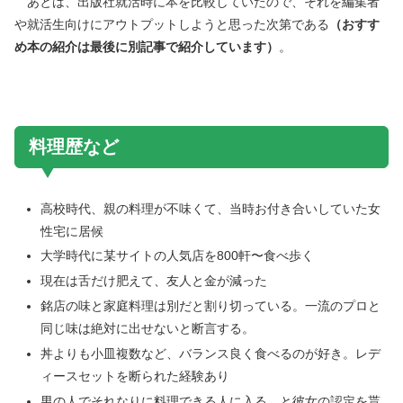
あとは、出版社就活時に本を比較していたので、それを編集者
や就活生向けにアウトプットしようと思った次第である
（おすす
め本の紹介は最後に別記事で紹介しています）
。
料理歴など
高校時代、親の料理が不味くて、当時お付き合いしていた女
性宅に居候
大学時代に某サイトの人気店を800軒〜食べ歩く
現在は舌だけ肥えて、友人と金が減った
銘店の味と家庭料理は別だと割り切っている。一流のプロと
同じ味は絶対に出せないと断言する。
丼よりも小皿複数など、バランス良く食べるのが好き。レデ
ィースセットを断られた経験あり
男の人でそれなりに料理できる人に入る、と彼女の認定を貰