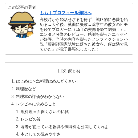
この記事の著者
もも｜プロフィール詳細へ
高校時から婚活せざるを得ず、戦略的に恋愛を始
める→大卒後、就職に失敗→薬学生の彼女のヒモ
を経てブロガーに（15年の交際を経て結婚！）。
エンタメ分野のレビュー、感謝を綴ったエッセイ
が好評。当時の内容を綴ったノンフィクション小
説「薬剤師国家試験に落ちた彼女を、僕は隣で見
ていた」が電子書籍化しました！
目次
はじめに〜魚料理はめんどくさい！！
料理歴など
料理本の評価がわからない
レシピ本に求めること
魚料理＝面倒くさいの払拭
レシピの質
著者が使っている器具や調味料を公開してくれよ
本としての読みやすさ