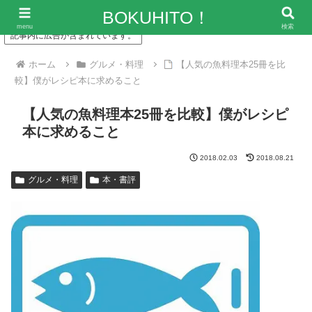
「僕の人生、変な人ばっかり！」～エンタメ情報レビューサイト
BOKUHITO！
menu
検索
記事内に広告が含まれています。
ホーム
グルメ・料理
【人気の魚料理本25冊を比
較】僕がレシピ本に求めること
【人気の魚料理本25冊を比較】僕がレシピ
本に求めること
2018.02.03
2018.08.21
グルメ・料理
本・書評