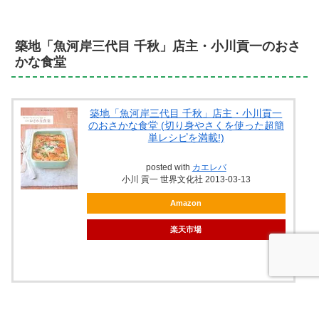
築地「魚河岸三代目 千秋」店主・小川貢一のおさ
かな食堂
築地「魚河岸三代目 千秋」店主・小川貢一
のおさかな食堂 (切り身やさくを使った超簡
単レシピを満載!)
posted with
カエレバ
小川 貢一 世界文化社 2013-03-13
Amazon
楽天市場