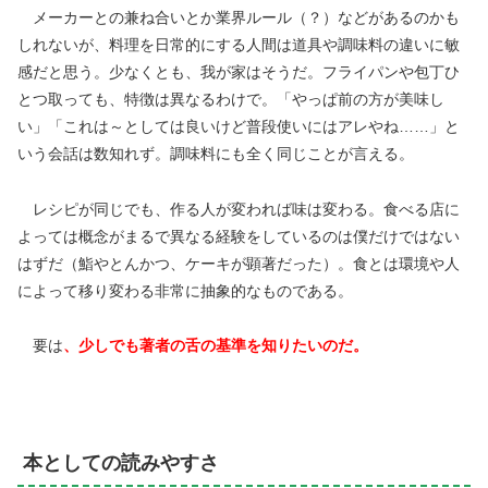
メーカーとの兼ね合いとか業界ルール（？）などがあるのかも
しれないが、料理を日常的にする人間は道具や調味料の違いに敏
感だと思う。少なくとも、我が家はそうだ。フライパンや包丁ひ
とつ取っても、特徴は異なるわけで。「やっぱ前の方が美味し
い」「これは～としては良いけど普段使いにはアレやね……」と
いう会話は数知れず。調味料にも全く同じことが言える。
レシピが同じでも、作る人が変われば味は変わる。食べる店に
よっては概念がまるで異なる経験をしているのは僕だけではない
はずだ（鮨やとんかつ、ケーキが顕著だった）。食とは環境や人
によって移り変わる非常に抽象的なものである。
要は
、少しでも著者の舌の基準を知りたいのだ。
本としての読みやすさ