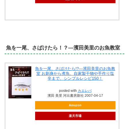
魚を一尾、さばけたら！？―濱田美里のお魚教室
魚を一尾、さばけたら!?―濱田美里のお魚教
室 お刺身から煮魚、自家製干物や手作り塩
辛まで、シンプルレシピ150！
posted with
カエレバ
濱田 美里 河出書房新社 2007-04-17
Amazon
楽天市場