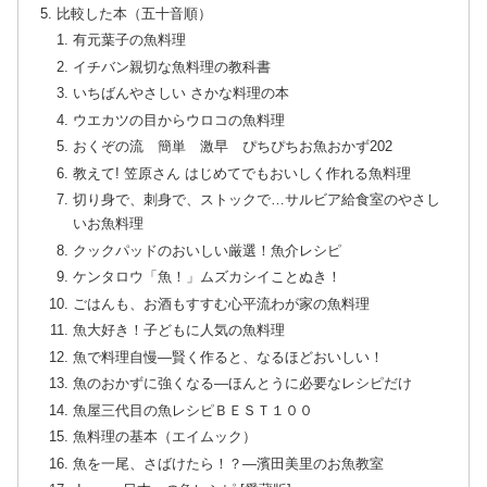
比較した本（五十音順）
有元葉子の魚料理
イチバン親切な魚料理の教科書
いちばんやさしい さかな料理の本
ウエカツの目からウロコの魚料理
おくぞの流 簡単 激早 ぴちぴちお魚おかず202
教えて! 笠原さん はじめてでもおいしく作れる魚料理
切り身で、刺身で、ストックで…サルビア給食室のやさし
いお魚料理
クックパッドのおいしい厳選！魚介レシピ
ケンタロウ「魚！」ムズカシイことぬき！
ごはんも、お酒もすすむ心平流わが家の魚料理
魚大好き！子どもに人気の魚料理
魚で料理自慢―賢く作ると、なるほどおいしい！
魚のおかずに強くなる―ほんとうに必要なレシピだけ
魚屋三代目の魚レシピＢＥＳＴ１００
魚料理の基本（エイムック）
魚を一尾、さばけたら！？―濱田美里のお魚教室