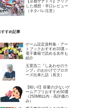
【京都ザナドゥ】クリア
した感想・辛口レビュー
（ネタバレ注意）
おすすめ記事
ゲーム設定資料集・アー
トブックおすすめ33選～
電子書籍で読める名作も
紹介
玉置浩二『しあわせのラ
ンプ』のおかげでプロポ
ーズ出来た話（長文）
【軽い!!】容量の少ないゲ
ームアプリおすすめ50選
（250MB以内・高評価の
み）