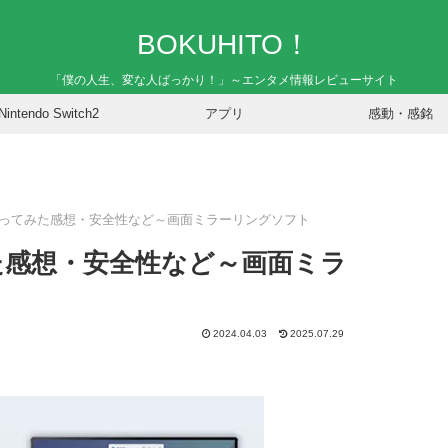
BOKUHITO！
「僕の人生、変な人ばっかり！」～エンタメ情報レビューサイト
Nintendo Switch2
アプリ
感動・感銘
To】使ってみた感想・安全性など～画面ミラーリングソフト
てみた感想・安全性など～画面ミラ
2024.04.03
2025.07.29