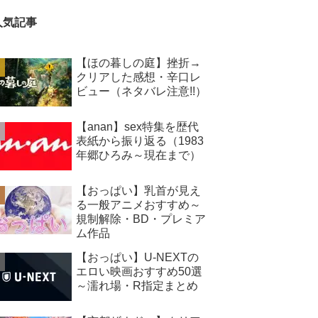
人気記事
【ほの暮しの庭】挫折→
クリアした感想・辛口レ
ビュー（ネタバレ注意!!）
【anan】sex特集を歴代
表紙から振り返る（1983
年郷ひろみ～現在まで）
【おっぱい】乳首が見え
る一般アニメおすすめ～
規制解除・BD・プレミア
ム作品
【おっぱい】U-NEXTの
エロい映画おすすめ50選
～濡れ場・R指定まとめ