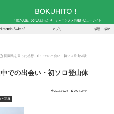
BOKUHITO！
「僕の人生、変な人ばっかり！」～エンタメ情報レビューサイト
Nintendo Switch2
アプリ
感動・感銘
開聞岳を登った感想～山中での出会い・初ソロ登山体験
山中での出会い・初ソロ登山体
2017.08.28
2024.09.04
旅と写真