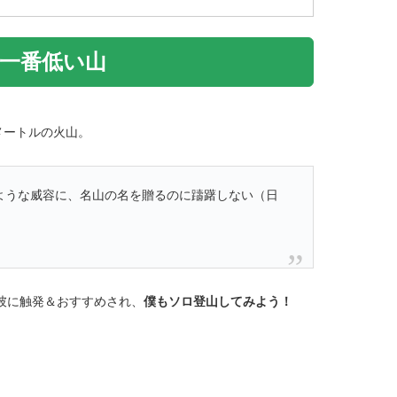
一番低い山
メートルの火山。
ような威容に、名山の名を贈るのに躊躇しない（日
彼に触発＆おすすめされ、
僕もソロ登山してみよう！