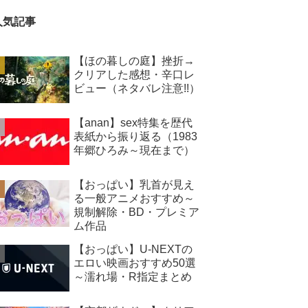
人気記事
【ほの暮しの庭】挫折→
クリアした感想・辛口レ
ビュー（ネタバレ注意!!）
【anan】sex特集を歴代
表紙から振り返る（1983
年郷ひろみ～現在まで）
【おっぱい】乳首が見え
る一般アニメおすすめ～
規制解除・BD・プレミア
ム作品
【おっぱい】U-NEXTの
エロい映画おすすめ50選
～濡れ場・R指定まとめ