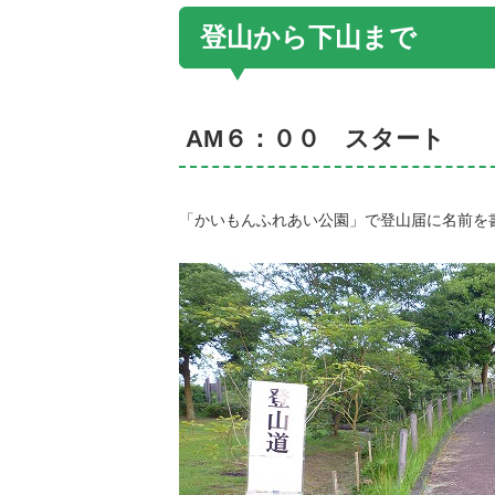
登山から下山まで
AM６：００ スタート
「かいもんふれあい公園」で登山届に名前を