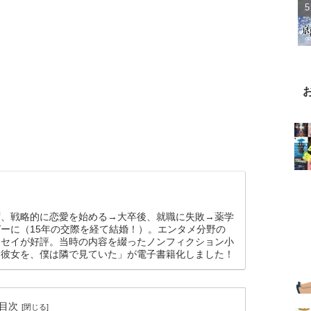
ず、戦略的に恋愛を始める→大卒後、就職に失敗→薬学
ーに（15年の交際を経て結婚！）。エンタメ分野の
ッセイが好評。当時の内容を綴ったノンフィクション小
た彼女を、僕は隣で見ていた」が電子書籍化しました！
目次