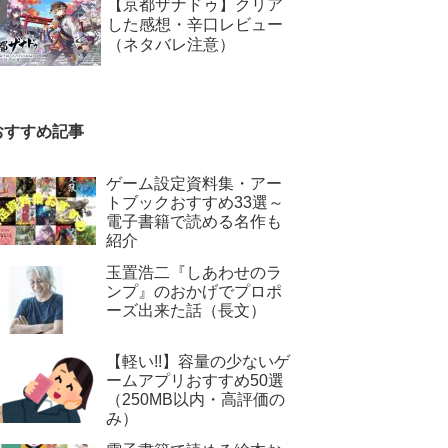
【京都ザナドゥ】クリア
した感想・辛口レビュー
（ネタバレ注意）
おすすめ記事
ゲーム設定資料集・アー
トブックおすすめ33選～
電子書籍で読める名作も
紹介
玉置浩二『しあわせのラ
ンプ』のおかげでプロポ
ーズ出来た話（長文）
【軽い!!】容量の少ないゲ
ームアプリおすすめ50選
（250MB以内・高評価の
み）