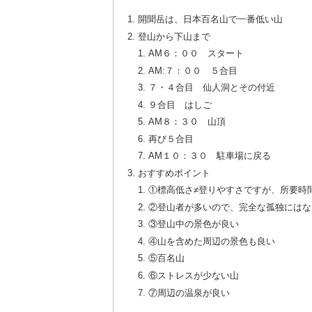
開聞岳は、日本百名山で一番低い山
登山から下山まで
AM６：００ スタート
AM:７：００ ５合目
７・４合目 仙人洞とその付近
９合目 はしご
AM８：３０ 山頂
再び５合目
AM１０：３０ 駐車場に戻る
おすすめポイント
①標高低さ≠登りやすさですが、所要時
②登山者が多いので、完全な孤独にはな
③登山中の景色が良い
④山を含めた周辺の景色も良い
⑤百名山
⑥ストレスが少ない山
⑦周辺の温泉が良い